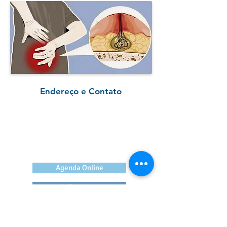
Endereço e Contato
Dr. Rodrigo Barbosa
CREMESP 167670
Rua Peixoto Gomide, 515 conj. 86
Bela Vista, São Paulo
Agenda Online
WhatsApp
Grupo de Apoio e Suporte