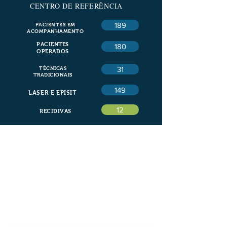
CENTRO DE REFERÊNCIA
189
PACIENTES EM
ACOMPANHAMENTO
PACIENTES
180
OPERADOS
31
TÉCNICAS
TRADICIONAIS
149
LASER E
EPISIT
12
RECIDIVAS
A Doença Pilodal
Sobre a Doença
Cisto Inflamado
Cuidados com o cisto
Cirurgias Tradicionais
Cirurgias Minimamente Invasivas